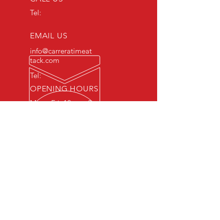
Tel:
EMAIL US
info@carreratimeat
tack.com
Tel:
OPENING HOURS
Mon - Fri: 10am - 8pm
Sat - Sun: 11am - 7pm
ESTABLISHED 2019
Follow Us On Social Media
OUR SERVICES
- Competitions
- Trainings
- Track days
VISIT US