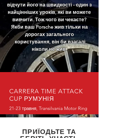
відчути його на швидкості - один з
найцінніших уроків, які ви можете
вивчити. Тож чого ви чекаєте?
Якби ваш Porsche жив тільки на
дорогах загального
користування, він би взагалі
ніколи не жив.
CARRERA TIME ATTACK
CUP РУМУНІЯ
21-23 травня, Transilvania Motor Ring
ПРИЇОДЬТЕ ТА