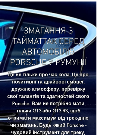
ЗМАГАННЯ З
ТАЙМАТТАК СЕРЕД
АВТОМОБІЛІВ
PORSCHE У РУМУНІЇ
Це не тільки про час кола. Це про
позитивні та драйвові емоцеї,
дружню атмосферу, перевірку
свої талантів та здатностей свого
Porsche. Вам не потрібно мати
тільки GT3 або GT3 RS, щоб
отримати максимум від трек-дню
чи змагань. Будь -який Porsche -
чудовий інструмент для треку,