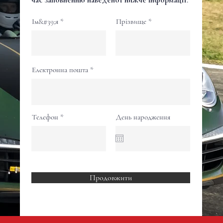
Ім&#39;я
Прізвище
Електронна пошта
Телефон
День народження
Продовжити